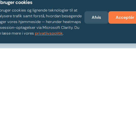
 bruger cookies
bruger cookies og lignende teknologier til at
alysere trafik samt forstå, hvordan besøgende
Afvis
Acceptér
dbakke.
uger vores hjemmeside — herunder heatmaps
session-optagelser via Microsoft Clarity. Du
v
n læse mere i vores
privatlivspolitik
.
ght
Brancher
Caseflow
Kunden i centrum
Contentflow
Kundecases
 Documents
Blog
Research
Compliance
Workflow