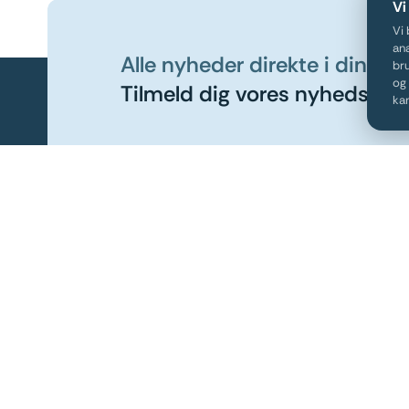
Vi
Vi 
an
Alle nyheder direkte i din in
br
og 
Tilmeld dig vores nyhedsbre
ka
Nobly Insi
Insight 
Insight 
Insight
Insight 
Insight 