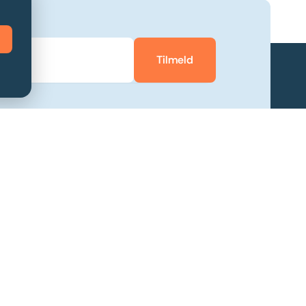
Tilmeld
Lær Nobly at kende
Værdier
Teamet bag
Karriere
Kontakt